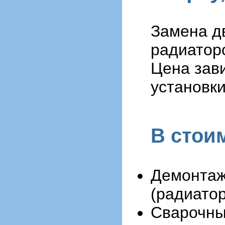
Замена д
радиаторо
Цена зав
установки
В стои
Демонтаж
(радиато
Сварочны