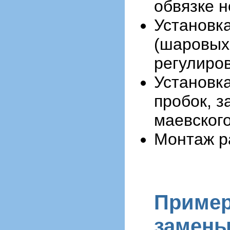
обвязке н
Установк
(шаровых
регулиро
Установк
пробок, з
маевског
Монтаж р
Пример
замены