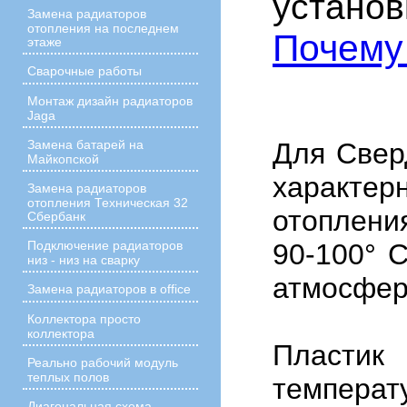
установ
Замена радиаторов
отопления на последнем
Почему 
этаже
Сварочные работы
Монтаж дизайн радиаторов
Jaga
Для Свер
Замена батарей на
Майкопской
характе
Замена радиаторов
отопления Техническая 32
отоплен
Сбербанк
90-100° 
Подключение радиаторов
низ - низ на сварку
атмосфер
Замена радиаторов в office
Коллектора просто
коллектора
Плас
Реально рабочий модуль
теплых полов
темпера
Диагональная схема