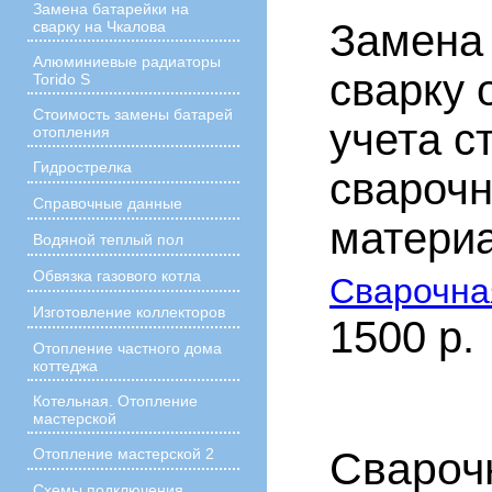
Замена батарейки на
Замена 
сварку на Чкалова
Алюминиевые радиаторы
сварку 
Torido S
Стоимость замены батарей
учета с
отопления
Гидрострелка
сварочн
Справочные данные
материа
Водяной теплый пол
Обвязка газового котла
Сварочна
Изготовление коллекторов
1500 р.
Отопление частного дома
коттеджа
Котельная. Отопление
мастерской
Свароч
Отопление мастерской 2
Схемы подключения