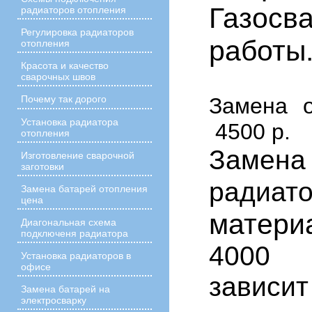
Газосв
радиаторов отопления
Регулировка радиаторов
работы
отопления
Красота и качество
сварочных швов
Замена о
Почему так дорого
Установка радиатора
4500 р.
отопления
Замена
Изготовление сварочной
заготовки
рад
Замена батарей отопления
цена
матери
Диагональная схема
подключеня радиатора
4000
Установка радиаторов в
офисе
зависит
Замена батарей на
электросварку