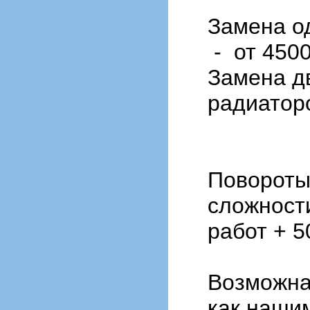
Замена о
- от 450
Замена д
радиаторо
Повороты 
сложност
работ + 5
Возможна
как наши