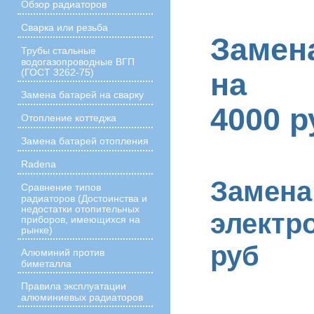
Обзор радиаторов
Сварка или резьба
Заме
Трубы стальные
водогазопроводные ВГП
(ГОСТ 3262-75)
на г
Замена батарей на сварку
4000 р
Отопление коттеджа
Замена батарей отопления
Radena
Замена
Сравнение типов
радиаторов (Достоинства и
недостатки отопительных
электр
приборов, имеющихся на
рынке)
руб
Алюминий против
биметалла
Правила эксплуатации
алюминиевых радиаторов