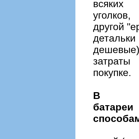
всяких
уголков,
другой "е
детал
дешевые
затраты
покупке.
В о
батареи
способа