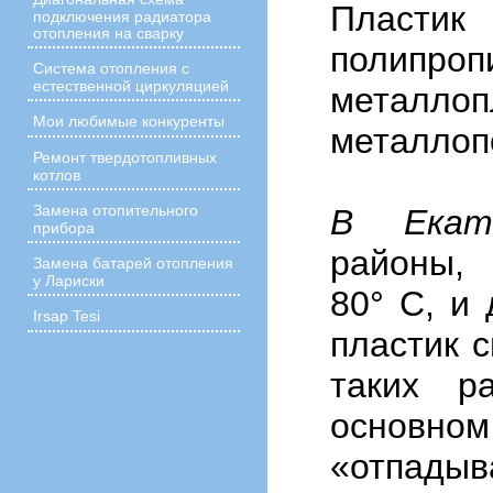
Плас
подключения радиатора
отопления на сварку
полипроп
Система отопления с
естественной циркуляцией
металлоп
Мои любимые конкуренты
металлопо
Ремонт твердотопливных
котлов
Замена отопительного
В Екате
прибора
районы, 
Замена батарей отопления
у Лариски
80° C, и 
Irsap Tesi
пластик с
таких р
осн
« отпад