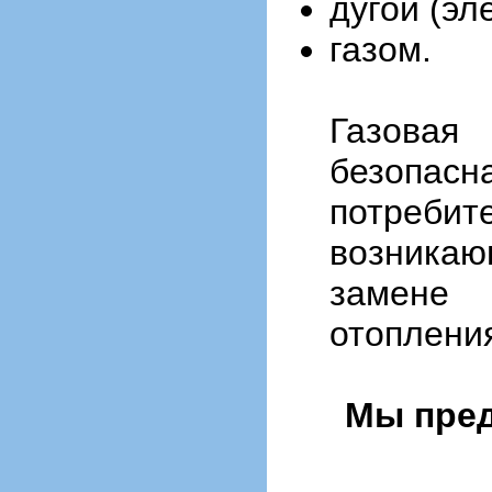
дугой (эл
газом.
Газовая
безопасн
потреб
возникаю
замен
отоплени
Мы пред