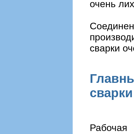
очень лих
Соедин
производ
сварки о
Главн
сварки
Рабоча