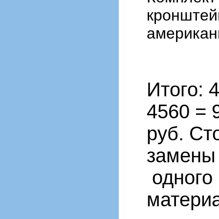
кронштейн
американк
Итого: 
4560 = 
руб. Ст
замены 
одного 
матери