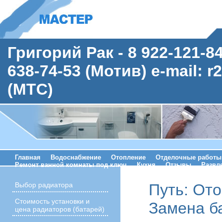
Григорий Рак - 8 922-121-8
638-74-53 (Мотив) e-mail: r
(МТС)
Главная
Водоснабжение
Отопление
Отделочные работы
Ремонт ванной комнаты под ключ
Кухня
Отзывы
Развл
Путь:
Ото
Выбор радиатора
Стоимость установки и
Замена б
цена радиаторов (батарей)