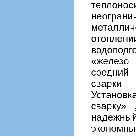
теплонос
неогран
металл
отоплени
водоподг
«железо
средни
сварки 
Установк
сварку» 
надежный
экономн