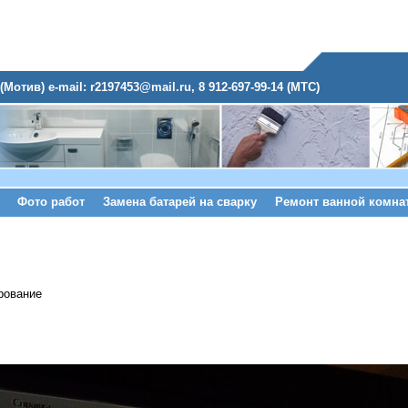
(Мотив) e-mail: r2197453@mail.ru, 8 912-697-99-14 (МТС)
Фото работ
Замена батарей на сварку
Ремонт ванной комна
рование