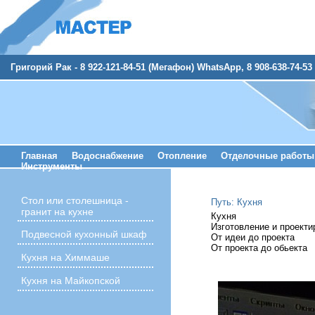
Григорий Рак - 8 922-121-84-51 (Мегафон) WhatsApp, 8 908-638-74-53 
Главная
Водоснабжение
Отопление
Отделочные работы
Инструменты
Стол или столешница -
Путь:
Кухня
гранит на кухне
Кухня
Изготовление и проекти
Подвесной кухонный шкаф
От идеи до проекта
От проекта до обьекта
Кухня на Химмаше
Кухня на Майкопской