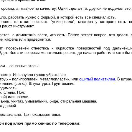
 срокам, а главное по качеству. Один сделал то, другой не доделал это.
шло, работать нужно с фирмой, в которой есть все специалисты.
ляет, то стоит поискать “универсала”, мастера у которого есть н
 работ инструмент.
ается с демонтажа всего, что есть. Позже встает вопрос, что делать 
ий кафель или продержится.
ит, посерьезней отнестись к обработке поверхностей под дальнейш
йдет. Все эти вопросы желательно решить до начала работ или хотя бы 
люч
– основные этапы:
всего). Из санузла нужно убрать все.
труб – полипропилен, металлопластик, или
сшитый полиэтилен
. В штраб
пление (сетка). Штукатурка. Грунтование.
одимость.
к. Стены. Пол.
ной) или панели.
Ванна, унитаз, умывальник, биде, стиральная машина.
х дверей.
желательно. Так показывает опыт.
ой под ключ прямо сейчас по телефонам: