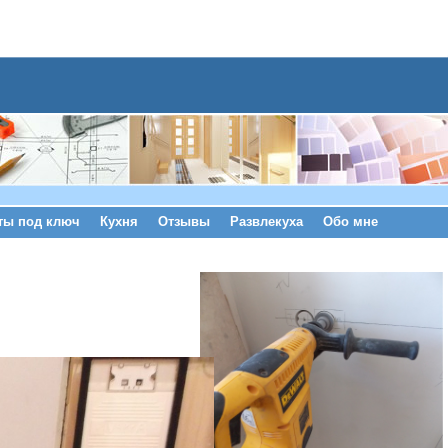
ты под ключ
Кухня
Отзывы
Развлекуха
Обо мне