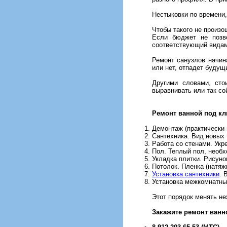
Нестыковки по времени,
Чтобы такого не произо
Если бюджет не позво
соответствующий видам
Ремонт санузлов начин
или нет, отпадет будущ
Другими словами, сто
выравнивать или так со
Ремонт ванной под к
Демонтаж (практически 
Сантехника. Вид новых 
Работа со стенами. Укре
Пол. Теплый пол, необх
Укладка плитки. Рисуно
Потолок. Пленка (натяж
Установка сантехники
. 
Установка межкомнатны
Этот порядок менять не
Закажите ремонт ванн