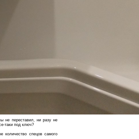
лы не переставил, ни разу не
се-таки под ключ?
ое количество спецов самого