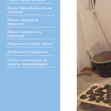
Ремонт ванной комнаты на
Учителей
Ремонт санузла на
Ирбитской
Ремонт санузла 2 на
Ирбитской
Отделочные работы офисы
Интересный подоконник
Столы и столешницы из
гранита. Широкоформат