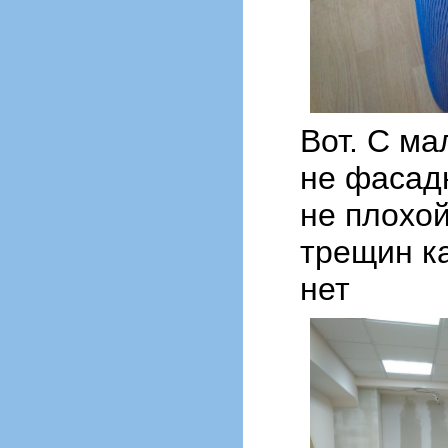
Вот. С м
не фасад
не плохой
трещин к
нет