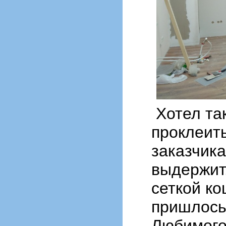
Хотел та
проклеит
заказчик
выдержит.
сеткой ко
пришлось
Любимого