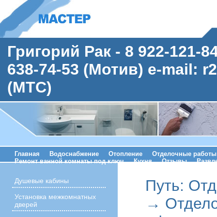
Григорий Рак - 8 922-121-8
638-74-53 (Мотив) e-mail: r
(МТС)
Главная
Водоснабжение
Отопление
Отделочные работы
Ремонт ванной комнаты под ключ
Кухня
Отзывы
Развл
Путь:
Отд
Душевые кабины
Установка межкомнатных
→
Отдел
дверей