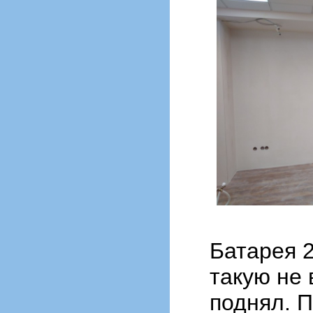
Батарея 2
такую не 
поднял. П