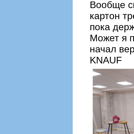
Вообще с
картон тр
пока дер
Может я 
начал вер
KNAUF