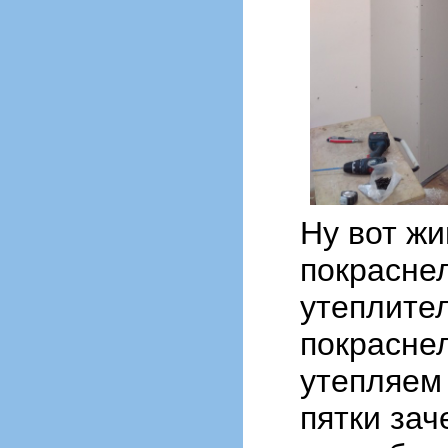
Ну вот жи
покрасне
утеплител
покраснел
утепляем
пятки зач