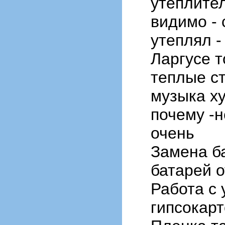
утеплител
видимо - 
утеплял -
Ларгусе т
теплые ст
музыка ху
почему -н
очень
Замена б
батарей 
Работа с 
гипсокарт