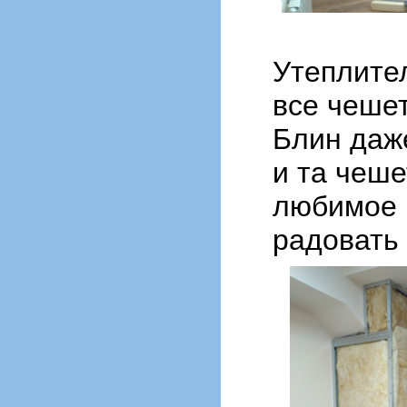
Утеплител
все чешет
Блин даже
и та чеше
любимое 
радовать