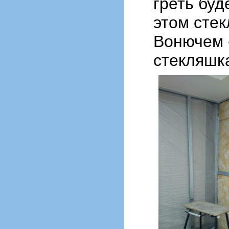
греть буд
этом стек
Вонючем -
стекляшк