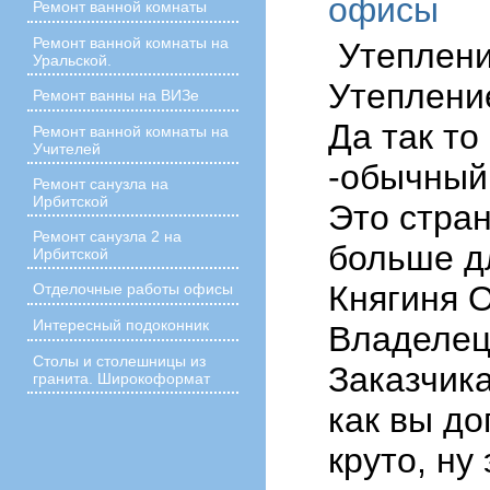
офисы
Ремонт ванной комнаты
Ремонт ванной комнаты на
Утеплени
Уральской.
Утеплени
Ремонт ванны на ВИЗе
Да так то
Ремонт ванной комнаты на
Учителей
-обычный 
Ремонт санузла на
Ирбитской
Это стра
Ремонт санузла 2 на
больше д
Ирбитской
Княгиня О
Отделочные работы офисы
Интересный подоконник
Владелец
Столы и столешницы из
Заказчика
гранита. Широкоформат
как вы до
круто, ну