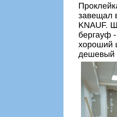
Проклейка
завещал 
KNAUF. Ш
бергауф -
хороший 
дешевый 