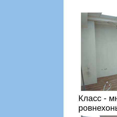
Класс - м
ровнехон