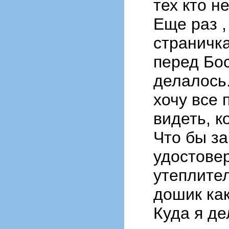
тех кто н
Еще раз ,
страничка
перед Бос
делалось.
хочу все 
видеть, к
Что бы за
удостовер
утеплител
дошик ка
Куда я де