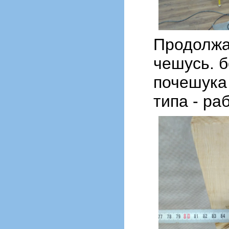
Продолжа
чешусь. б
почешука 
типа - ра