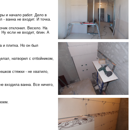
ры и начало работ. Дело в
 - ванна не входит. И точка.
зчик отклонил. Весело. На
 Ну если не входит, блин. А
а и плитка. Но он был
делал, натворил с отбойником,
ешков стяжки - не хватило,
не входила ванна. Все ничего,
роем.