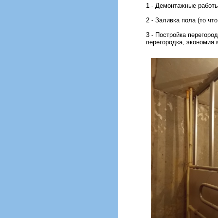
1 - Демонтажные работы
2 - Заливка пола (то ч
3 - Постройка перегор
перегородка, экономия 