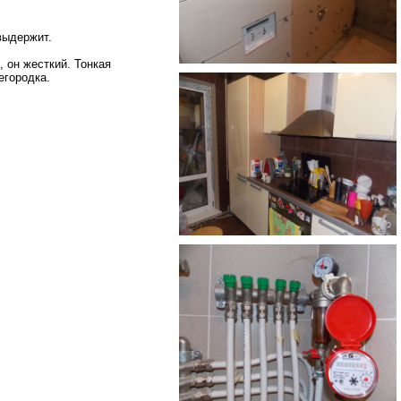
выдержит.
 он жесткий. Тонкая
егородка.