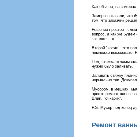
Как обычно, на замерах
Замеры показали, что б
том, что заказчик решил
Решение простое - слом
вопрос, а как же будем
как еще - то.
Второй "косяк" - это по
немножко высоковато. 
Пол, стяжка отламывала
нужно было заливать.
Заливать стяжку планир
нормально так. Докупал
Мусором, в мешках, был
просто ремонт ванны нач
Влип, "очкарик".
P.S. Мусор под конец д
Ремонт ванны