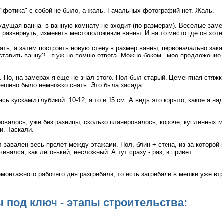
 "фотика" с собой не было, а жаль. Начальных фотографий нет. Жаль.
удущая ванна в ванную комнату не входит (по размерам). Веселые заме
 развернуть, изменить местоположение ванны. И на то место где он хотел
ать, а затем построить новую стену в размер ванны, первоначально зака
 ставить ванну? - я уж не помню ответа. Можно боком - мое предложение.
л. Но, на замерах я еще не знал этого. Пол был старый. Цементная стяжк
Решено было немножко снять. Это была засада.
сь кусками глубиной 10-12, а то и 15 см. А ведь это корыто, какое я на
овалось, уже без разницы, сколько планировалось, короче, купленных м
и. Таскали.
 завален весь пролет между этажами. Пол, блин + стена, из-за которой 
инался, как легонький, несложный. А тут сразу - раз, и привет.
емонтажного рабочего дня разгребали, то есть загребали в мешки уже вт
 под ключ - этапы строительства: