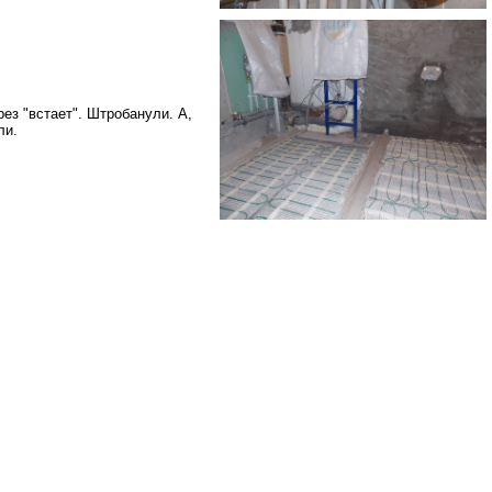
ез "встает". Штробанули. А,
ли.