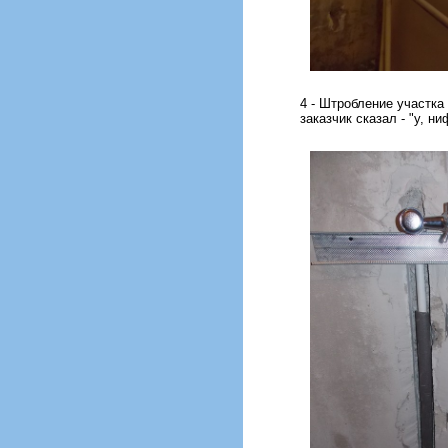
4 - Штробление участка
заказчик сказал - "у, н