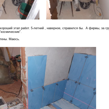
хороший этап работ. 5-летний , наверное, справился бы. А фирмы, за гр
 "космические".
стены. Маюсь.