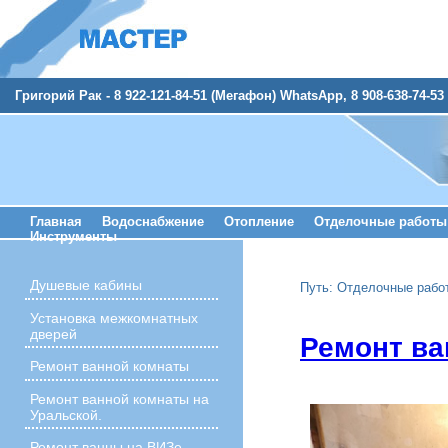
Григорий Рак - 8 922-121-84-51 (Мегафон) WhatsApp, 8 908-638-74-53 
Главная
Водоснабжение
Отопление
Отделочные работы
Инструменты
Душевые кабины
Путь:
Отделочные рабо
Установка межкомнатных
дверей
Ремонт ва
Ремонт ванной комнаты
Ремонт ванной комнаты на
Уральской.
Ремонт ванны на ВИЗе