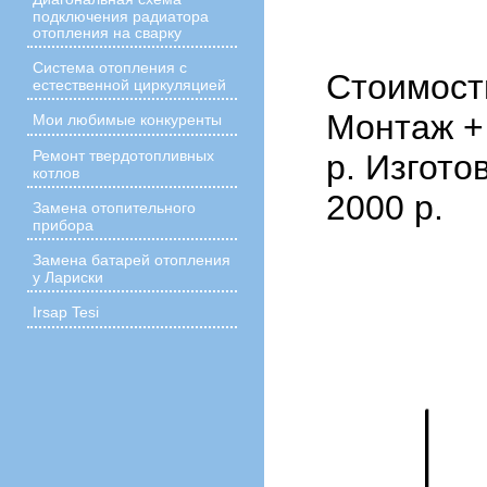
подключения радиатора
отопления на сварку
Система отопления с
Стоимост
естественной циркуляцией
Монтаж +
Мои любимые конкуренты
Ремонт твердотопливных
р. Изгото
котлов
2000 р.
Замена отопительного
прибора
Замена батарей отопления
у Лариски
Irsap Tesi