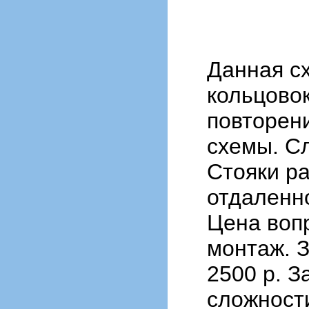
Данная с
кольцово
повторен
схемы. С
Стояки р
отдаленн
Цена вопр
монтаж. З
2500 р. З
сложност