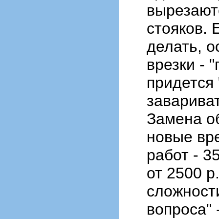
вырезаютс
стояков. 
делать, о
врезки - "
придется 
завариват
Замена об
новые вр
работ - 3
от 2500 р
сложност
вопроса" 