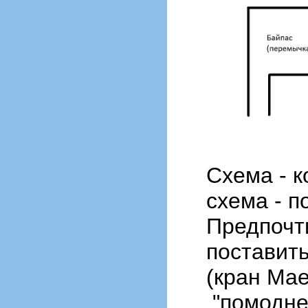
Схема - к
схема - п
Предпочт
поставит
(кран Мае
"помодне