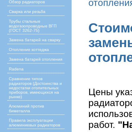
отоплени
Обзор радиаторов
Сварка или резьба
Трубы стальные
Стоим
водогазопроводные ВГП
(ГОСТ 3262-75)
замен
Замена батарей на сварку
Отопление коттеджа
отопл
Замена батарей отопления
Radena
Сравнение типов
радиаторов (Достоинства и
недостатки отопительных
Цены ука
приборов, имеющихся на
рынке)
радиатор
Алюминий против
использо
биметалла
Правила эксплуатации
работ.
"Н
алюминиевых радиаторов