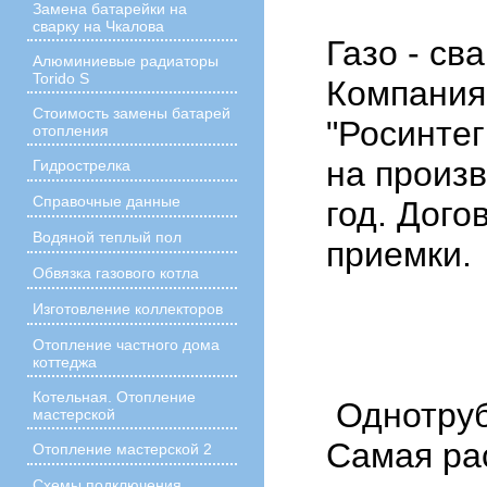
Замена батарейки на
сварку на Чкалова
Газо - св
Алюминиевые радиаторы
Torido S
Компани
Стоимость замены батарей
"Росинтег
отопления
на произ
Гидрострелка
Справочные данные
год. Дого
Водяной теплый пол
приемки.
Обвязка газового котла
Изготовление коллекторов
Отопление частного дома
коттеджа
Котельная. Отопление
Однотруб
мастерской
Самая ра
Отопление мастерской 2
Схемы подключения