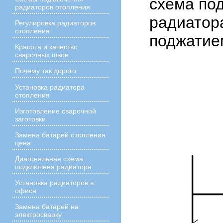
схема по
радиаторов отопления
радиатор
Регулировка радиаторов
отопления
поджатие
Красота и качество
сварочных швов
Почему так дорого
Установка радиатора
отопления
Изготовление сварочной
заготовки
Замена батарей отопления
цена
Диагональная схема
подключеня радиатора
Установка радиаторов в
офисе
Замена батарей на
электросварку