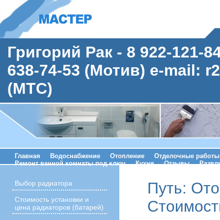
Григорий Рак - 8 922-121-8
638-74-53 (Мотив) e-mail: r
(МТС)
Главная
Водоснабжение
Отопление
Отделочные работы
Ремонт ванной комнаты под ключ
Кухня
Отзывы
Развл
Путь:
Ото
Выбор радиатора
Стоимость установки и
Стоимост
цена радиаторов (батарей)