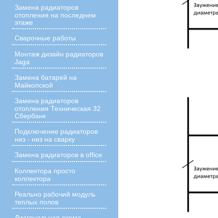
Замена радиаторов
отопления на последнем
этаже
Сварочные работы
Монтаж дизайн радиаторов
Jaga
Замена батарей на
Майкопской
Замена радиаторов
отопления Техническая 32
Сбербанк
Подключение радиаторов
низ - низ на сварку
Замена радиаторов в office
Коллектора просто
коллектора
Реально рабочий модуль
теплых полов
Диагональная схема