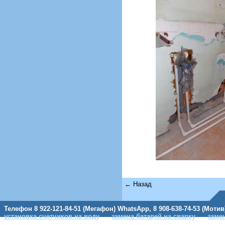
← Назад
Телефон 8 922-121-84-51 (Мегафон) WhatsApp, 8 908-638-74-53 (Мотив
установка счетчиков на воду
замена батарей на сварку
заме