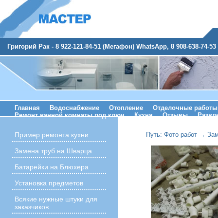
Григорий Рак - 8 922-121-84-51 (Мегафон) WhatsApp, 8 908-638-74-53 
Главная
Водоснабжение
Отопление
Отделочные работы
Ремонт ванной комнаты под ключ
Кухня
Отзывы
Развл
Путь:
Фото работ
→
Зам
Пример ремонта кухни
Замена труб на Шварца
Батарейки на Блюхера
Установка предметов
Всякие нужные штуки для
заказчиков