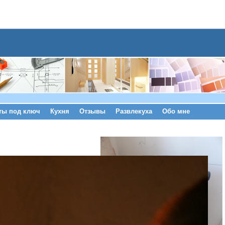
ты под ключ
Кухня
Отзывы
Развлекуха
Обо мне