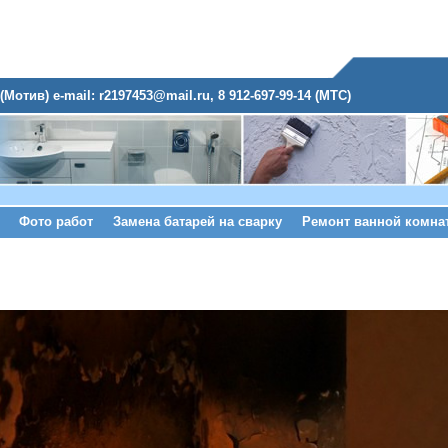
(Мотив) e-mail: r2197453@mail.ru, 8 912-697-99-14 (МТС)
Фото работ
Замена батарей на сварку
Ремонт ванной комна